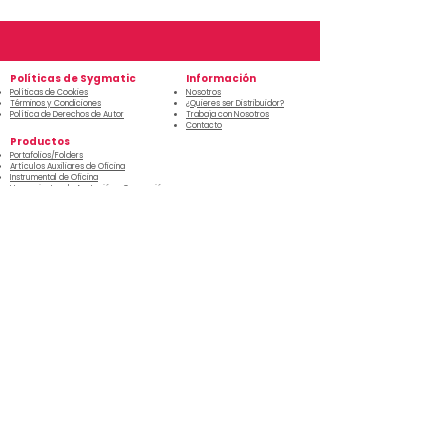
Políticas de Sygmatic
Información
Políticas de Cookies
Nosotros
Términos y Condiciones
¿Quieres ser Distribuidor?
Política de Derechos de Autor
Trabaja con Nosotros
Contacto
Productos
Portafolios/Folders
Artículos Auxiliares de Oficina
Instrumental de Oficina
Herramientas de Anotación y Corrección
Artículos de Papel y Oficina
Almacenamiento
Baterías
Horario de
Teléfono
Atención
s
260-0035
Lunes a viernes 8:00 A.M. – 5:00 P.M.
260-0043
Sábado 8:00 A.M. – 12:00 P.M.