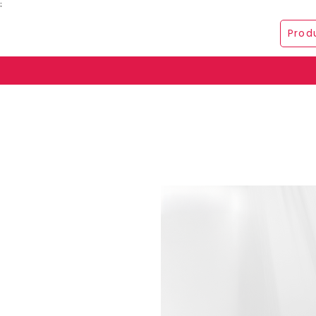
;
Prod