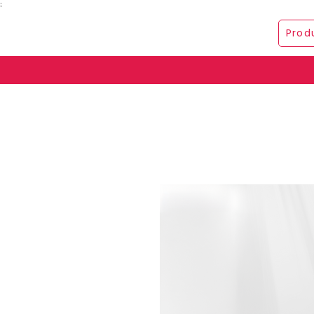
;
Prod